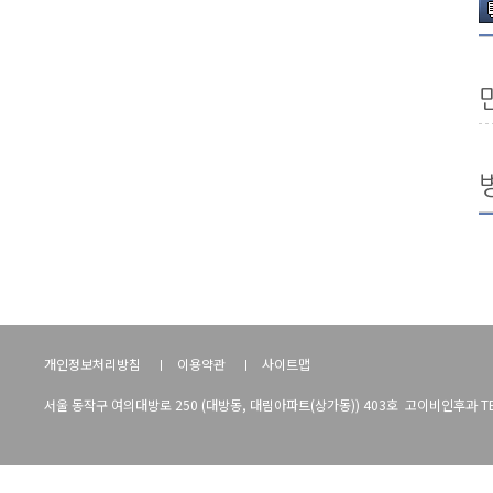
개인정보처리방침
이용약관
사이트맵
서울 동작구 여의대방로 250 (대방동, 대림아파트(상가동)) 403호 고이비인후과 TEL