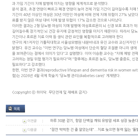
과 가임 기간이 치매 발병에 미치는 영향을 체계적으로 분석했다.
분석 결과, 초경 연령이 빠르고 폐경 연령이 늦어 전체 가임 기간이 길어질수록 치매
기간이 40년 이상인 여성은 30년 미만인 여성에 비해 전체 치매 위험이 27% 낮았다.
료를 받지 않은 여성 대비 치매 발생 위험이 17% 감소한 것으로 나타났다.
이러한 결과는 2형 당뇨병 여성의 치매 발병에 여성호르몬의 뇌 신경 보호 효과가 
길어질수록 장기적인 뇌 건강 유지에 긍정적인 영향을 미치기 때문이다. 따라서 당뇨
기간이나 호르몬 치료 이력 등 생식 관련 요인을 복합적으로 고려해야 한다.
연구의 제1저자인 가톨릭대학교 서울성모병원 내분비내과 유진 교수와 교신저자인 이
밝혔다. 유진 교수는 "이번 연구는 당뇨병 여성에서 단순히 혈당 조절뿐 아니라 생애
을 보여준다는 점에서 의미가 있다"고 설명했다. 이어 이승환 교수는 "치매 예방 전
고려하는 정밀 위험 평가가 필요하다"며 "향후에는 호르몬 농도, 당뇨병 중증도, 신
필요하다"고 강조했다.
한편, 이번 연구 결과(reproductive lifespan and dementia risk in women
험)는 2026년 4월 국제 학술지 '당뇨병 관리(diabetes care)' 게재됐다.
<copyright ⓒ 하이닥. 무단전재 및 재배포 금지>
목록
하루 30분 걷기, 항암 단백질 깨워 유방암 세포 성장 늦춘
이전글
"잠깐 먹먹한 건 줄 알았는데"...치료 늦으면 청력 잃는 '돌
다음글