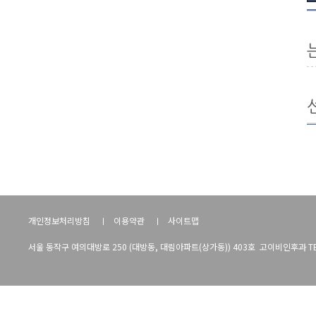
개인정보처리방침
이용약관
사이트맵
서울 동작구 여의대방로 250 (대방동, 대림아파트(상가동)) 403호 고이비인후과 TEL