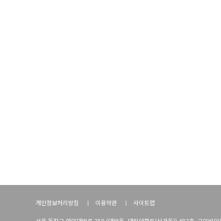
개인정보처리방침
이용약관
사이트맵
서울 동작구 여의대방로 250 (대방동, 대림아파트(상가동)) 403호 고이비인후과