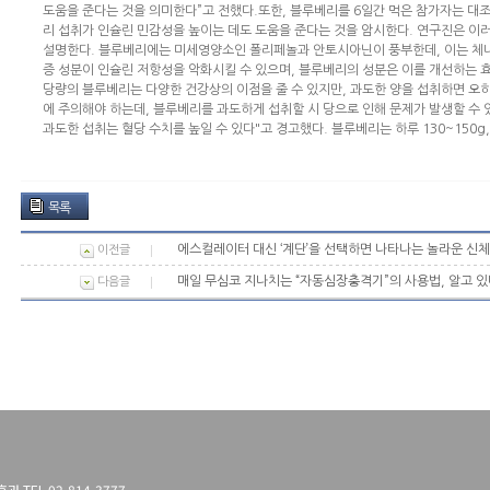
도움을 준다는 것을 의미한다”고 전했다.또한, 블루베리를 6일간 먹은 참가자는 대
리 섭취가 인슐린 민감성을 높이는 데도 도움을 준다는 것을 암시한다. 연구진은 이
설명한다. 블루베리에는 미세영양소인 폴리페놀과 안토시아닌이 풍부한데, 이는 체내 
증 성분이 인슐린 저항성을 악화시킬 수 있으며, 블루베리의 성분은 이를 개선하는 
당량의 블루베리는 다양한 건강상의 이점을 줄 수 있지만, 과도한 양을 섭취하면 오히
에 주의해야 하는데, 블루베리를 과도하게 섭취할 시 당으로 인해 문제가 발생할 수 
과도한 섭취는 혈당 수치를 높일 수 있다"고 경고했다. 블루베리는 하루 130~150g,
목록
에스컬레이터 대신 ‘계단’을 선택하면 나타나는 놀라운 신체
이전글
매일 무심코 지나치는 “자동심장충격기”의 사용법, 알고 있
다음글
 TEL.02-814-3777