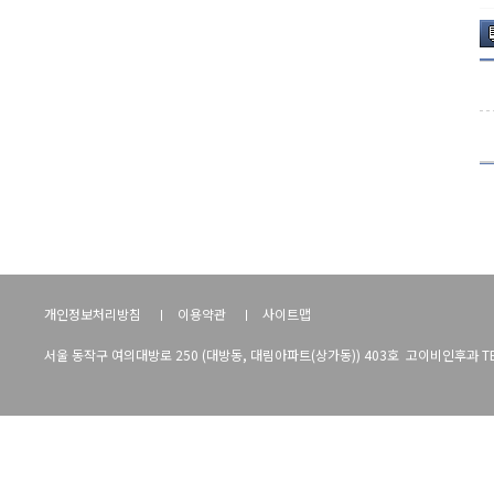
개인정보처리방침
이용약관
사이트맵
서울 동작구 여의대방로 250 (대방동, 대림아파트(상가동)) 403호 고이비인후과 TEL